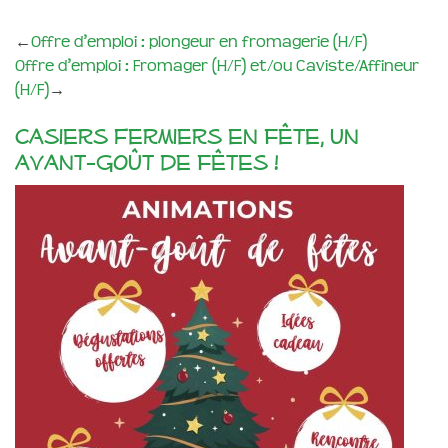
←
Offre d’emploi : plongeur en fromagerie (H/F)
Offre d’emploi : Fromager (H/F) et/ou Caviste/Affineur
(H/F)
→
Casiers Fermiers en fête, un
avant-goût de fêtes !