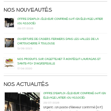
Nos nouveautés
Offre d’emploi : éleveur confirmé (H/F) en élevage laitier
(ou associé)
29/07/2026
Ouverture de casiers fermiers dans les Halles de la
Cartoucherie à Toulouse
13/09/2023
Nos produits sur Cagette.net à Montégut-Lauragais et
Sainte-Foy d’Aigrefeuille
17/04/2020
Nos actualités
Offre d’emploi : éleveur confirmé (H/F) en
élevage laitier (ou associé)
29/07/2026
Urgent : Un poste d’éleveur confirmé (H/F)