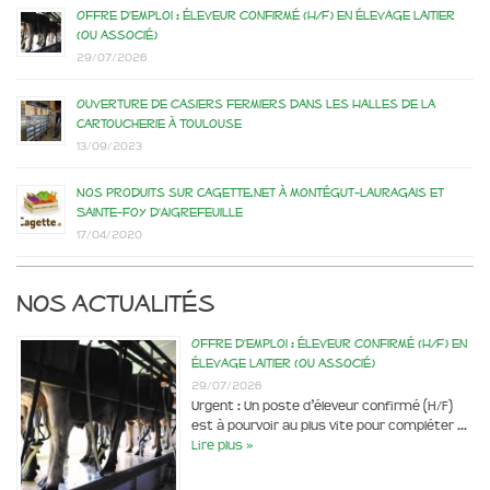
Offre d’emploi : éleveur confirmé (H/F) en élevage laitier
(ou associé)
29/07/2026
Ouverture de casiers fermiers dans les Halles de la
Cartoucherie à Toulouse
13/09/2023
Nos produits sur Cagette.net à Montégut-Lauragais et
Sainte-Foy d’Aigrefeuille
17/04/2020
Nos actualités
Offre d’emploi : éleveur confirmé (H/F) en
élevage laitier (ou associé)
29/07/2026
Urgent : Un poste d’éleveur confirmé (H/F)
est à pourvoir au plus vite pour compléter …
Lire plus »