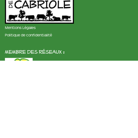
Mentions Légales
Politique de confidentialité
membre des réseaux :
La ferme et fromagerie de cabriole
Roubignol, 31540 Saint-Félix
Tél:
05 61 83 10 97
Horaires:
9h à 12h et de 15h à 18h
Email:
info@ferme-de-cabriole.com