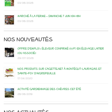
03/06/2026
Marché à la ferme – dimanche 7 juin 10h-18h
03/06/2026
Nos nouveautés
Offre d’emploi : éleveur confirmé (H/F) en élevage laitier
(ou associé)
29/07/2026
Nos produits sur Cagette.net à Montégut-Lauragais et
Sainte-Foy d’Aigrefeuille
17/04/2020
Activité gardiennage des chèvres cet été
26/06/2019