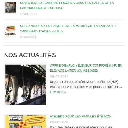
Ouverture de casiers fermiers dans les Halles de la
Cartoucherie à Toulouse
13/09/2023
Nos produits sur Cagette.net à Montégut-Lauragais et
Sainte-Foy d’Aigrefeuille
17/04/2020
Nos actualités
Offre d’emploi : éleveur confirmé (H/F) en
élevage laitier (ou associé)
29/07/2026
Urgent : Un poste d’éleveur confirmé (H/F)
est à pourvoir au plus vite pour compléter …
Lire plus »
Ateliers pour les familles été 2026
28/06/2026
Voici les dates de nos ateliers pour les