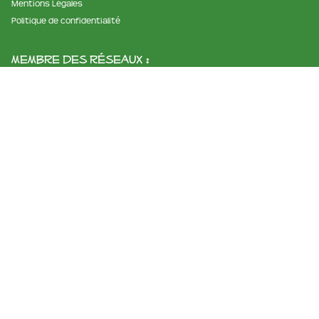
Mentions Légales
Politique de confidentialité
membre des réseaux :
La ferme et fromagerie de cabriole
Roubignol, 31540 Saint-Félix
Tél:
05 61 83 10 97
Horaires:
9h à 12h et de 15h à 18h
Email:
info@ferme-de-cabriole.com