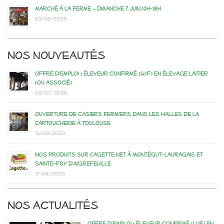
Marché à la ferme – dimanche 7 juin 10h-18h
03/06/2026
Nos nouveautés
Offre d’emploi : éleveur confirmé (H/F) en élevage laitier
(ou associé)
29/07/2026
Ouverture de casiers fermiers dans les Halles de la
Cartoucherie à Toulouse
13/09/2023
Nos produits sur Cagette.net à Montégut-Lauragais et
Sainte-Foy d’Aigrefeuille
17/04/2020
Nos actualités
Offre d’emploi : éleveur confirmé (H/F) en