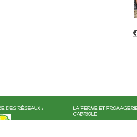
e des réseaux :
La ferme et fromageri
cabriole
Roubignol, 31540 Saint-Félix
Tél:
05 61 83 10 97