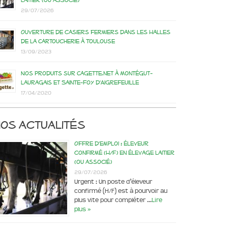
laitier (ou associé)
29/07/2026
Ouverture de casiers fermiers dans les Halles
de la Cartoucherie à Toulouse
13/09/2023
Nos produits sur Cagette.net à Montégut-
Lauragais et Sainte-Foy d’Aigrefeuille
17/04/2020
os actualités
Offre d’emploi : éleveur
confirmé (H/F) en élevage laitier
(ou associé)
29/07/2026
Urgent : Un poste d’éleveur
confirmé (H/F) est à pourvoir au
plus vite pour compléter …
Lire
plus »