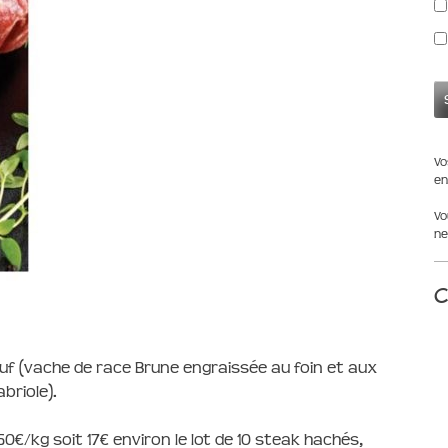
Vo
en
Vo
ne
C
 (vache de race Brune engraissée au foin et aux
briole).
50€/kg soit 17€ environ le lot de 10 steak hachés,