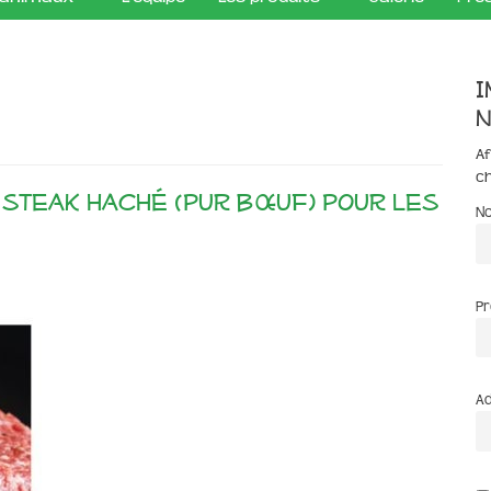
I
n
Af
c
 steak haché (pur bœuf) pour les
N
P
Ad