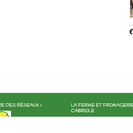
e des réseaux :
La ferme et fromageri
cabriole
Roubignol, 31540 Saint-Félix
Tél:
05 61 83 10 97