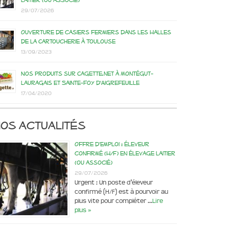
laitier (ou associé)
29/07/2026
Ouverture de casiers fermiers dans les Halles
de la Cartoucherie à Toulouse
13/09/2023
Nos produits sur Cagette.net à Montégut-
Lauragais et Sainte-Foy d’Aigrefeuille
17/04/2020
os actualités
Offre d’emploi : éleveur
confirmé (H/F) en élevage laitier
(ou associé)
29/07/2026
Urgent : Un poste d’éleveur
confirmé (H/F) est à pourvoir au
plus vite pour compléter …
Lire
plus »