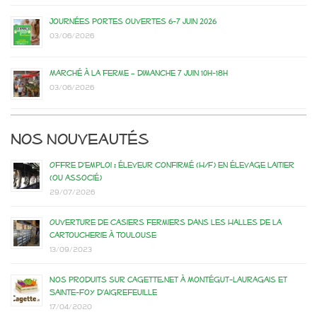
Journées portes ouvertes 6-7 juin 2026
03/06/2026
Marché à la ferme – dimanche 7 juin 10h-18h
03/06/2026
Nos nouveautés
Offre d’emploi : éleveur confirmé (H/F) en élevage laitier
(ou associé)
29/07/2026
Ouverture de casiers fermiers dans les Halles de la
Cartoucherie à Toulouse
13/09/2023
Nos produits sur Cagette.net à Montégut-Lauragais et
Sainte-Foy d’Aigrefeuille
17/04/2020