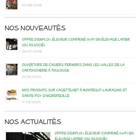
03/06/2026
Nos nouveautés
Offre d’emploi : éleveur confirmé (H/F) en élevage laitier
(ou associé)
29/07/2026
Ouverture de casiers fermiers dans les Halles de la
Cartoucherie à Toulouse
13/09/2023
Nos produits sur Cagette.net à Montégut-Lauragais et
Sainte-Foy d’Aigrefeuille
17/04/2020
Nos actualités
Offre d’emploi : éleveur confirmé (H/F) en
élevage laitier (ou associé)