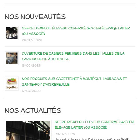
Nos nouveautés
Offre d’emploi : éleveur confirmé (H/F) en élevage laitier
(ou associé)
29/07/2026
Ouverture de casiers fermiers dans les Halles de la
Cartoucherie à Toulouse
13/09/2023
Nos produits sur Cagette.net à Montégut-Lauragais et
Sainte-Foy d’Aigrefeuille
17/04/2020
Nos actualités
Offre d’emploi : éleveur confirmé (H/F) en
élevage laitier (ou associé)
29/07/2026
Urgent : Un poste d’éleveur confirmé (H/F)