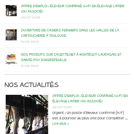
Offre d’emploi : éleveur confirmé (H/F) en élevage laitier
(ou associé)
29/07/2026
Ouverture de casiers fermiers dans les Halles de la
Cartoucherie à Toulouse
13/09/2023
Nos produits sur Cagette.net à Montégut-Lauragais et
Sainte-Foy d’Aigrefeuille
17/04/2020
Nos actualités
Offre d’emploi : éleveur confirmé (H/F) en
élevage laitier (ou associé)
29/07/2026
Urgent : Un poste d’éleveur confirmé (H/F)
est à pourvoir au plus vite pour compléter …
Lire plus »