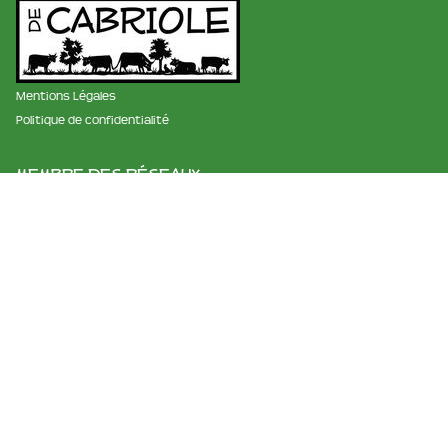
Mentions Légales
Politique de confidentialité
membre des réseaux :
La ferme et fromagerie de cabriole
Roubignol, 31540 Saint-Félix
Tél:
05 61 83 10 97
Horaires:
9h à 12h et de 15h à 18h
Email:
info@ferme-de-cabriole.com