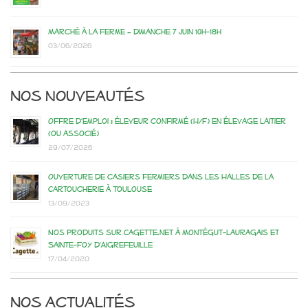
Marché à la ferme – dimanche 7 juin 10h-18h
03/06/2026
Nos nouveautés
Offre d’emploi : éleveur confirmé (H/F) en élevage laitier
(ou associé)
29/07/2026
Ouverture de casiers fermiers dans les Halles de la
Cartoucherie à Toulouse
13/09/2023
Nos produits sur Cagette.net à Montégut-Lauragais et
Sainte-Foy d’Aigrefeuille
17/04/2020
Nos actualités