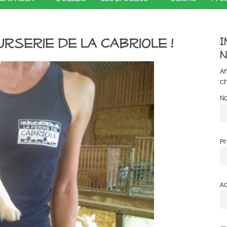
I
urserie de la Cabriole !
n
Af
c
N
P
Ad