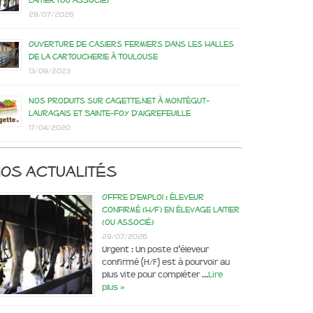
laitier (ou associé)
29/07/2026
Ouverture de casiers fermiers dans les Halles
de la Cartoucherie à Toulouse
13/09/2023
Nos produits sur Cagette.net à Montégut-
Lauragais et Sainte-Foy d’Aigrefeuille
17/04/2020
os actualités
Offre d’emploi : éleveur
confirmé (H/F) en élevage laitier
(ou associé)
29/07/2026
Urgent : Un poste d’éleveur
confirmé (H/F) est à pourvoir au
plus vite pour compléter …
Lire
plus »