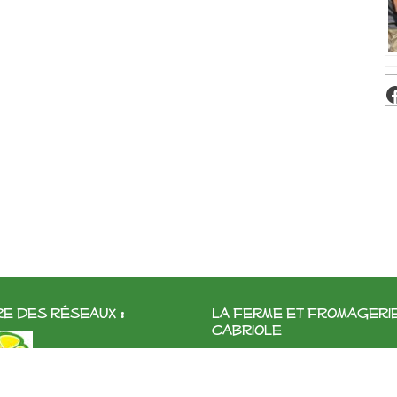
e des réseaux :
La ferme et fromageri
cabriole
Roubignol, 31540 Saint-Félix
Tél:
05 61 83 10 97