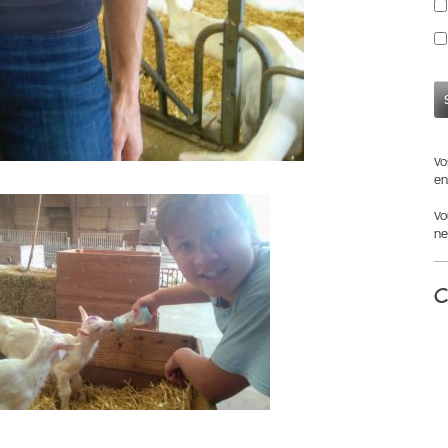
Vo
en
Vo
ne
C