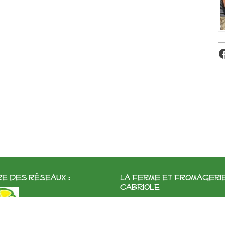
e des réseaux :
La ferme et fromageri
cabriole
Roubignol, 31540 Saint-Félix
Tél:
05 61 83 10 97