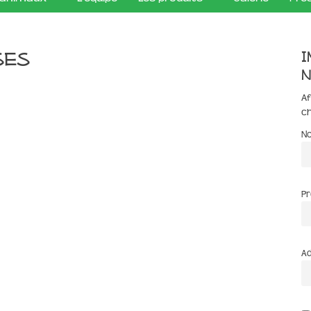
I
ses
n
Af
c
N
P
Ad