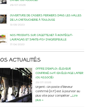
laitier (ou associé)
29/07/2026
Ouverture de casiers fermiers dans les Halles
de la Cartoucherie à Toulouse
13/09/2023
Nos produits sur Cagette.net à Montégut-
Lauragais et Sainte-Foy d’Aigrefeuille
17/04/2020
os actualités
Offre d’emploi : éleveur
confirmé (H/F) en élevage laitier
(ou associé)
29/07/2026
Urgent : Un poste d’éleveur
confirmé (H/F) est à pourvoir au
plus vite pour compléter …
Lire
plus »