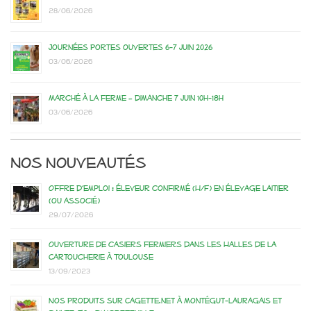
28/06/2026
Journées portes ouvertes 6-7 juin 2026
03/06/2026
Marché à la ferme – dimanche 7 juin 10h-18h
03/06/2026
Nos nouveautés
Offre d’emploi : éleveur confirmé (H/F) en élevage laitier
(ou associé)
29/07/2026
Ouverture de casiers fermiers dans les Halles de la
Cartoucherie à Toulouse
13/09/2023
Nos produits sur Cagette.net à Montégut-Lauragais et