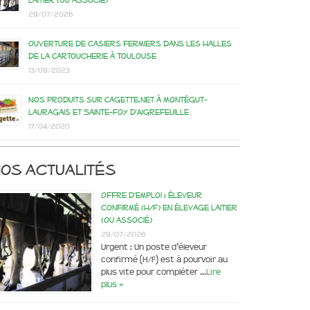
laitier (ou associé)
29/07/2026
Ouverture de casiers fermiers dans les Halles
de la Cartoucherie à Toulouse
13/09/2023
Nos produits sur Cagette.net à Montégut-
Lauragais et Sainte-Foy d’Aigrefeuille
17/04/2020
os actualités
Offre d’emploi : éleveur
confirmé (H/F) en élevage laitier
(ou associé)
29/07/2026
Urgent : Un poste d’éleveur
confirmé (H/F) est à pourvoir au
plus vite pour compléter …
Lire
plus »