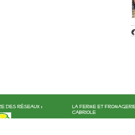
e des réseaux :
La ferme et fromageri
cabriole
Roubignol, 31540 Saint-Félix
Tél:
05 61 83 10 97