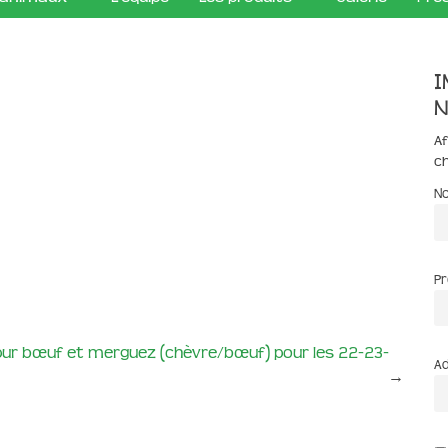
I
n
Af
c
N
P
pur bœuf et merguez (chèvre/bœuf) pour les 22-23-
Ad
→