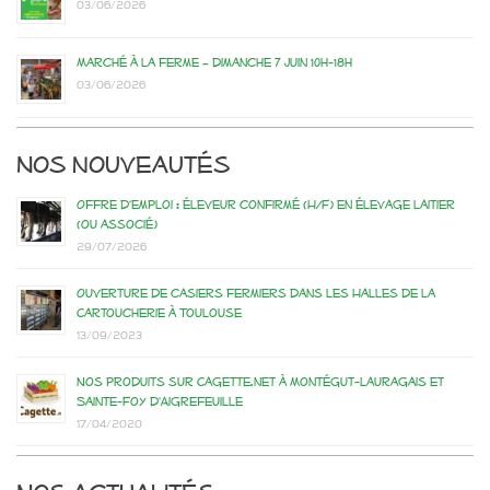
03/06/2026
Marché à la ferme – dimanche 7 juin 10h-18h
03/06/2026
Nos nouveautés
Offre d’emploi : éleveur confirmé (H/F) en élevage laitier
(ou associé)
29/07/2026
Ouverture de casiers fermiers dans les Halles de la
Cartoucherie à Toulouse
13/09/2023
Nos produits sur Cagette.net à Montégut-Lauragais et
Sainte-Foy d’Aigrefeuille
17/04/2020