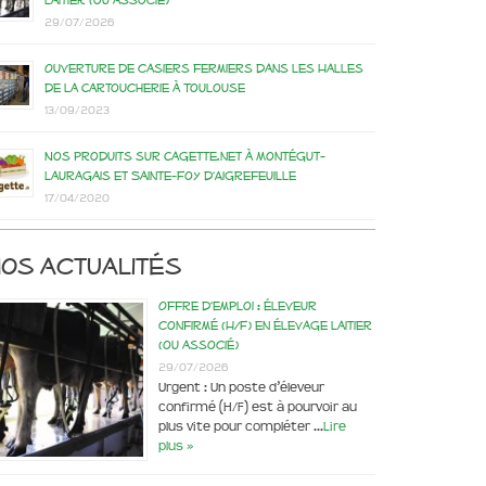
laitier (ou associé)
29/07/2026
Ouverture de casiers fermiers dans les Halles
de la Cartoucherie à Toulouse
13/09/2023
Nos produits sur Cagette.net à Montégut-
Lauragais et Sainte-Foy d’Aigrefeuille
17/04/2020
os actualités
Offre d’emploi : éleveur
confirmé (H/F) en élevage laitier
(ou associé)
29/07/2026
Urgent : Un poste d’éleveur
confirmé (H/F) est à pourvoir au
plus vite pour compléter …
Lire
plus »