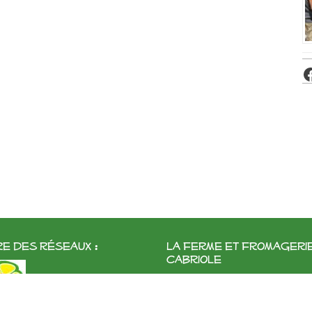
e des réseaux :
La ferme et fromageri
cabriole
Roubignol, 31540 Saint-Félix
Tél:
05 61 83 10 97