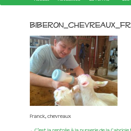
biberon_chevreaux_f
Franck, chevreaux
←
C’est la rentrée à la nurserie de la Cabriole 