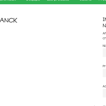
I
ranck
n
Af
c
N
P
Ad
!
→