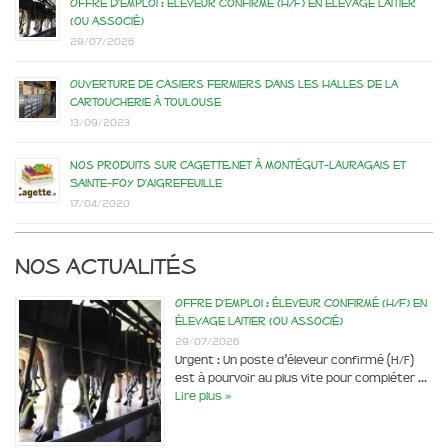
Offre d’emploi : éleveur confirmé (H/F) en élevage laitier
(ou associé)
29/07/2026
Ouverture de casiers fermiers dans les Halles de la
Cartoucherie à Toulouse
13/09/2023
Nos produits sur Cagette.net à Montégut-Lauragais et
Sainte-Foy d’Aigrefeuille
17/04/2020
Nos actualités
Offre d’emploi : éleveur confirmé (H/F) en
élevage laitier (ou associé)
29/07/2026
Urgent : Un poste d’éleveur confirmé (H/F)
est à pourvoir au plus vite pour compléter …
Lire plus »