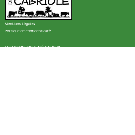
Mentions Légales
Politique de confidentialité
membre des réseaux :
La ferme et fromagerie de cabriole
Roubignol, 31540 Saint-Félix
Tél:
05 61 83 10 97
Horaires:
9h à 12h et de 15h à 18h
Email:
info@ferme-de-cabriole.com