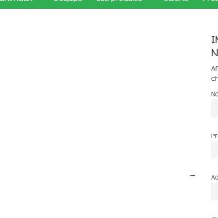
I
n
Af
c
N
P
→
Ad