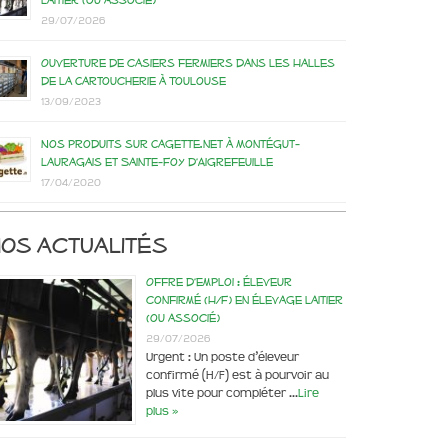
laitier (ou associé)
29/07/2026
Ouverture de casiers fermiers dans les Halles
de la Cartoucherie à Toulouse
13/09/2023
Nos produits sur Cagette.net à Montégut-
Lauragais et Sainte-Foy d’Aigrefeuille
17/04/2020
os actualités
Offre d’emploi : éleveur
confirmé (H/F) en élevage laitier
(ou associé)
29/07/2026
Urgent : Un poste d’éleveur
confirmé (H/F) est à pourvoir au
plus vite pour compléter …
Lire
plus »