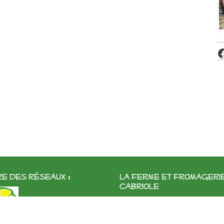
e des réseaux :
La ferme et fromageri
cabriole
Roubignol, 31540 Saint-Félix
Tél:
05 61 83 10 97