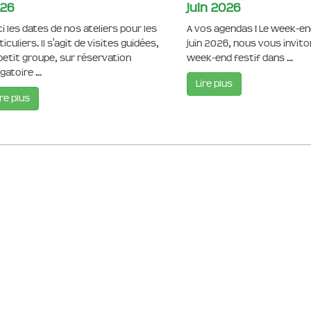
26
juin 2026
ci les dates de nos ateliers pour les
A vos agendas ! Le week-end
iculiers. Il s'agit de visites guidées,
juin 2026, nous vous invit
petit groupe, sur réservation
week-end festif dans ...
gatoire ...
Lire plus
ire plus