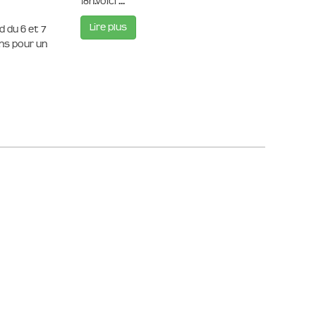
18h.Voici ...
Lire plus
 du 6 et 7
ons pour un