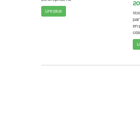
20
Lire plus
Voi
part
en 
obli
L