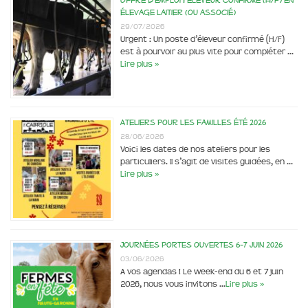
Offre d’emploi : éleveur confirmé (H/F) en
élevage laitier (ou associé)
29/07/2026
Urgent : Un poste d’éleveur confirmé (H/F)
est à pourvoir au plus vite pour compléter …
Lire plus »
Ateliers pour les familles été 2026
28/06/2026
Voici les dates de nos ateliers pour les
particuliers. Il s’agit de visites guidées, en …
Lire plus »
Journées portes ouvertes 6-7 juin 2026
03/06/2026
A vos agendas ! Le week-end du 6 et 7 juin
2026, nous vous invitons …
Lire plus »