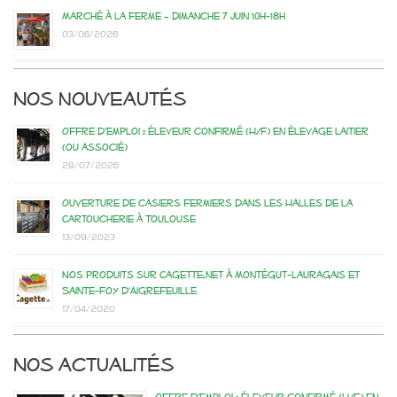
Marché à la ferme – dimanche 7 juin 10h-18h
03/06/2026
Nos nouveautés
Offre d’emploi : éleveur confirmé (H/F) en élevage laitier
(ou associé)
29/07/2026
Ouverture de casiers fermiers dans les Halles de la
Cartoucherie à Toulouse
13/09/2023
Nos produits sur Cagette.net à Montégut-Lauragais et
Sainte-Foy d’Aigrefeuille
17/04/2020
Nos actualités