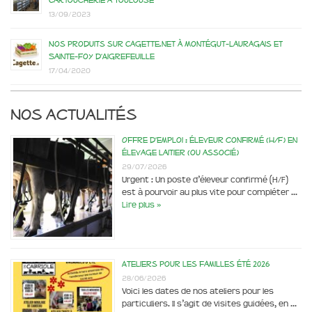
13/09/2023
Nos produits sur Cagette.net à Montégut-Lauragais et
Sainte-Foy d’Aigrefeuille
17/04/2020
Nos actualités
Offre d’emploi : éleveur confirmé (H/F) en
élevage laitier (ou associé)
29/07/2026
Urgent : Un poste d’éleveur confirmé (H/F)
est à pourvoir au plus vite pour compléter …
Lire plus »
Ateliers pour les familles été 2026
28/06/2026
Voici les dates de nos ateliers pour les
particuliers. Il s’agit de visites guidées, en …