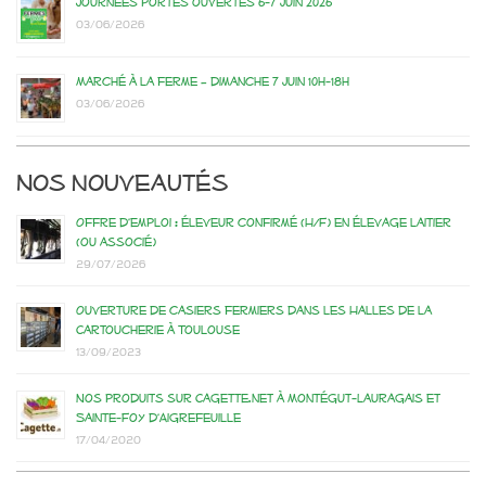
Journées portes ouvertes 6-7 juin 2026
03/06/2026
Marché à la ferme – dimanche 7 juin 10h-18h
03/06/2026
Nos nouveautés
Offre d’emploi : éleveur confirmé (H/F) en élevage laitier
(ou associé)
29/07/2026
Ouverture de casiers fermiers dans les Halles de la
Cartoucherie à Toulouse
13/09/2023
Nos produits sur Cagette.net à Montégut-Lauragais et
Sainte-Foy d’Aigrefeuille
17/04/2020