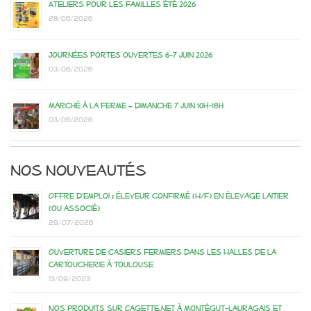
Ateliers pour les familles été 2026
28/06/2026
Journées portes ouvertes 6-7 juin 2026
03/06/2026
Marché à la ferme – dimanche 7 juin 10h-18h
03/06/2026
Nos nouveautés
Offre d’emploi : éleveur confirmé (H/F) en élevage laitier
(ou associé)
29/07/2026
Ouverture de casiers fermiers dans les Halles de la
Cartoucherie à Toulouse
13/09/2023
Nos produits sur Cagette.net à Montégut-Lauragais et