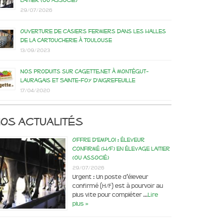
laitier (ou associé)
29/07/2026
Ouverture de casiers fermiers dans les Halles
de la Cartoucherie à Toulouse
13/09/2023
Nos produits sur Cagette.net à Montégut-
Lauragais et Sainte-Foy d’Aigrefeuille
17/04/2020
os actualités
Offre d’emploi : éleveur
confirmé (H/F) en élevage laitier
(ou associé)
29/07/2026
Urgent : Un poste d’éleveur
confirmé (H/F) est à pourvoir au
plus vite pour compléter …
Lire
plus »