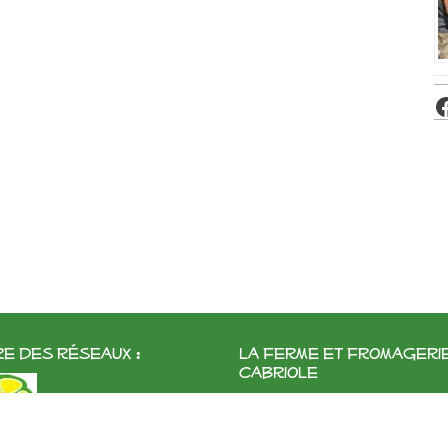
e des réseaux :
La ferme et fromageri
cabriole
Roubignol, 31540 Saint-Félix
Tél:
05 61 83 10 97