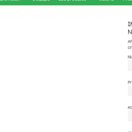
I
n
Af
c
N
P
Ad