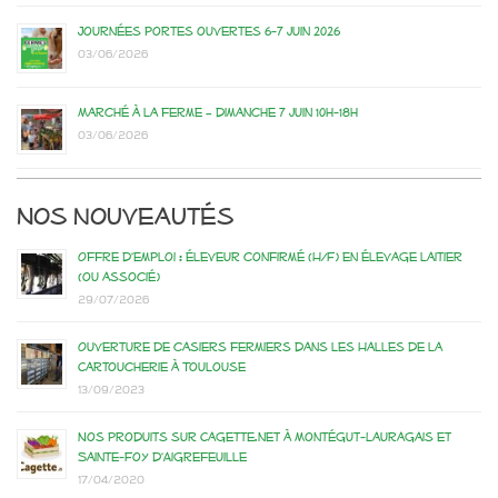
Journées portes ouvertes 6-7 juin 2026
03/06/2026
Marché à la ferme – dimanche 7 juin 10h-18h
03/06/2026
Nos nouveautés
Offre d’emploi : éleveur confirmé (H/F) en élevage laitier
(ou associé)
29/07/2026
Ouverture de casiers fermiers dans les Halles de la
Cartoucherie à Toulouse
13/09/2023
Nos produits sur Cagette.net à Montégut-Lauragais et
Sainte-Foy d’Aigrefeuille
17/04/2020