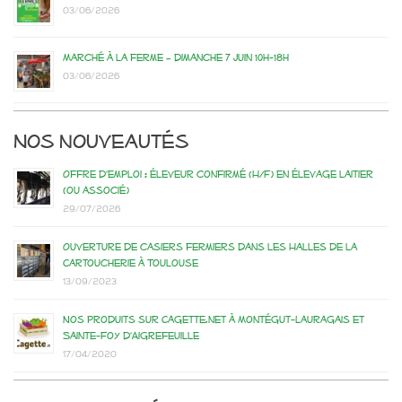
03/06/2026
Marché à la ferme – dimanche 7 juin 10h-18h
03/06/2026
Nos nouveautés
Offre d’emploi : éleveur confirmé (H/F) en élevage laitier
(ou associé)
29/07/2026
Ouverture de casiers fermiers dans les Halles de la
Cartoucherie à Toulouse
13/09/2023
Nos produits sur Cagette.net à Montégut-Lauragais et
Sainte-Foy d’Aigrefeuille
17/04/2020