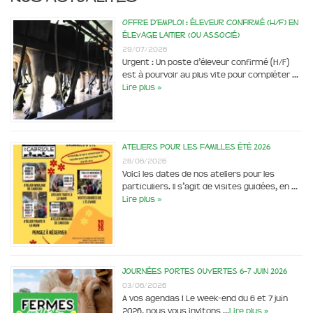
Offre d’emploi : éleveur confirmé (H/F) en
élevage laitier (ou associé)
29/07/2026
Urgent : Un poste d’éleveur confirmé (H/F)
est à pourvoir au plus vite pour compléter …
Lire plus »
Ateliers pour les familles été 2026
28/06/2026
Voici les dates de nos ateliers pour les
particuliers. Il s’agit de visites guidées, en …
Lire plus »
Journées portes ouvertes 6-7 juin 2026
03/06/2026
A vos agendas ! Le week-end du 6 et 7 juin
2026, nous vous invitons …
Lire plus »