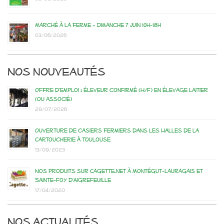
Marché à la ferme – dimanche 7 juin 10h-18h
03/06/2026
Nos nouveautés
Offre d’emploi : éleveur confirmé (H/F) en élevage laitier
(ou associé)
29/07/2026
Ouverture de casiers fermiers dans les Halles de la
Cartoucherie à Toulouse
13/09/2023
Nos produits sur Cagette.net à Montégut-Lauragais et
Sainte-Foy d’Aigrefeuille
17/04/2020
Nos actualités