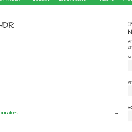
I
_HDR
n
Af
c
N
P
Ad
horaires
→