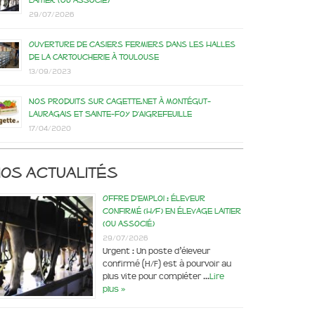
laitier (ou associé)
29/07/2026
Ouverture de casiers fermiers dans les Halles
de la Cartoucherie à Toulouse
13/09/2023
Nos produits sur Cagette.net à Montégut-
Lauragais et Sainte-Foy d’Aigrefeuille
17/04/2020
os actualités
Offre d’emploi : éleveur
confirmé (H/F) en élevage laitier
(ou associé)
29/07/2026
Urgent : Un poste d’éleveur
confirmé (H/F) est à pourvoir au
plus vite pour compléter …
Lire
plus »