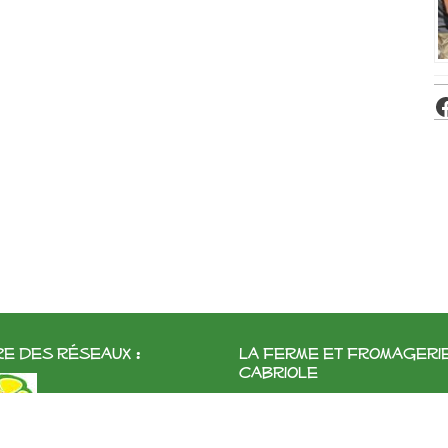
e des réseaux :
La ferme et fromageri
cabriole
Roubignol, 31540 Saint-Félix
Tél:
05 61 83 10 97