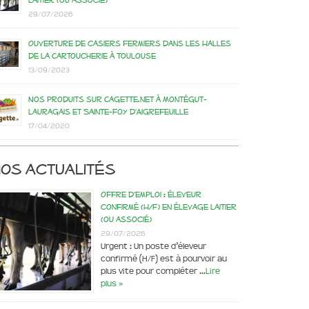
laitier (ou associé)
29/07/2026
Ouverture de casiers fermiers dans les Halles
de la Cartoucherie à Toulouse
13/09/2023
Nos produits sur Cagette.net à Montégut-
Lauragais et Sainte-Foy d’Aigrefeuille
17/04/2020
os actualités
Offre d’emploi : éleveur
confirmé (H/F) en élevage laitier
(ou associé)
29/07/2026
Urgent : Un poste d’éleveur
confirmé (H/F) est à pourvoir au
plus vite pour compléter …
Lire
plus »