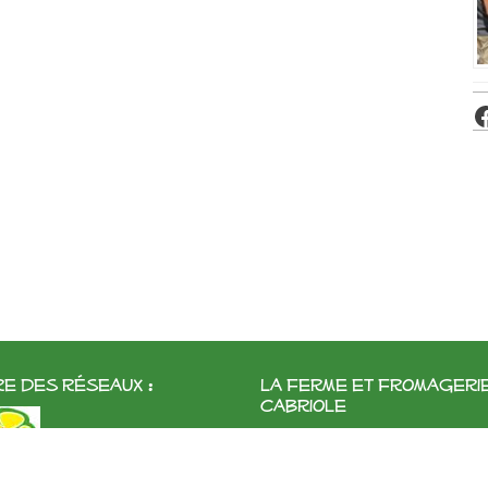
e des réseaux :
La ferme et fromageri
cabriole
Roubignol, 31540 Saint-Félix
Tél:
05 61 83 10 97