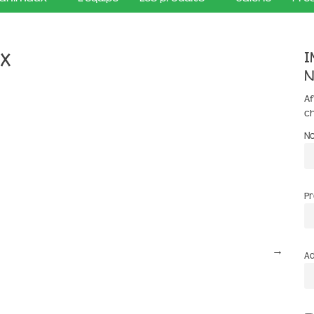
I
x
n
Af
c
N
P
→
Ad