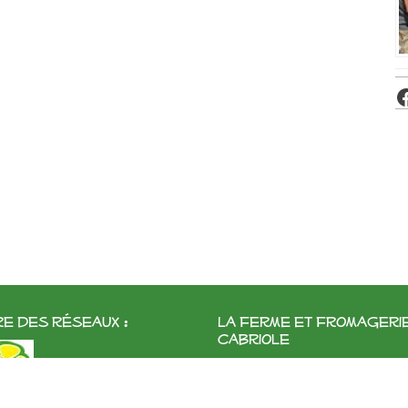
e des réseaux :
La ferme et fromageri
cabriole
Roubignol, 31540 Saint-Félix
Tél:
05 61 83 10 97