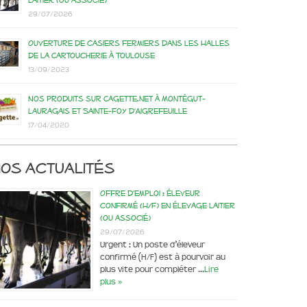
laitier (ou associé)
29/07/2026
Ouverture de casiers fermiers dans les Halles
de la Cartoucherie à Toulouse
13/09/2023
Nos produits sur Cagette.net à Montégut-
Lauragais et Sainte-Foy d’Aigrefeuille
17/04/2020
os actualités
Offre d’emploi : éleveur
confirmé (H/F) en élevage laitier
(ou associé)
29/07/2026
Urgent : Un poste d’éleveur
confirmé (H/F) est à pourvoir au
plus vite pour compléter …
Lire
plus »