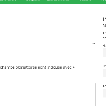
I
n
Af
c
→
N
P
 champs obligatoires sont indiqués avec
*
Ad