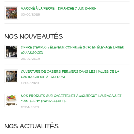
Marché à la ferme – dimanche 7 juin 10h-18h
03/06/2026
Nos nouveautés
Offre d’emploi : éleveur confirmé (H/F) en élevage laitier
(ou associé)
29/07/2026
Ouverture de casiers fermiers dans les Halles de la
Cartoucherie à Toulouse
13/09/2023
Nos produits sur Cagette.net à Montégut-Lauragais et
Sainte-Foy d’Aigrefeuille
17/04/2020
Nos actualités