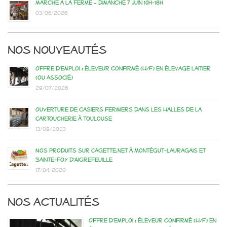
Marché à la ferme – dimanche 7 juin 10h-18h
03/06/2026
Nos nouveautés
Offre d’emploi : éleveur confirmé (H/F) en élevage laitier
(ou associé)
29/07/2026
Ouverture de casiers fermiers dans les Halles de la
Cartoucherie à Toulouse
13/09/2023
Nos produits sur Cagette.net à Montégut-Lauragais et
Sainte-Foy d’Aigrefeuille
17/04/2020
Nos actualités
Offre d’emploi : éleveur confirmé (H/F) en