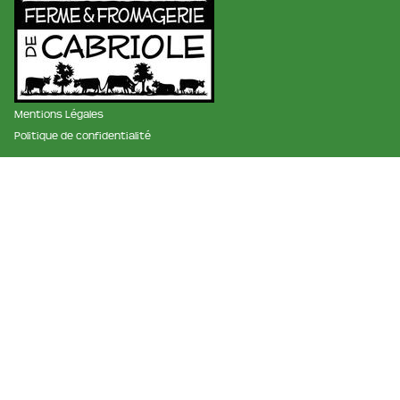
Mentions Légales
Politique de confidentialité
membre des réseaux :
La ferme et fromagerie de cabriole
Roubignol, 31540 Saint-Félix
Tél:
05 61 83 10 97
Horaires:
9h à 12h et de 15h à 18h