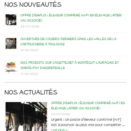
Nos nouveautés
Offre d’emploi : éleveur confirmé (H/F) en élevage laitier
(ou associé)
29/07/2026
Ouverture de casiers fermiers dans les Halles de la
Cartoucherie à Toulouse
13/09/2023
Nos produits sur Cagette.net à Montégut-Lauragais et
Sainte-Foy d’Aigrefeuille
17/04/2020
Nos actualités
Offre d’emploi : éleveur confirmé (H/F) en
élevage laitier (ou associé)
29/07/2026
Urgent : Un poste d’éleveur confirmé (H/F)
est à pourvoir au plus vite pour compléter …
Lire plus »