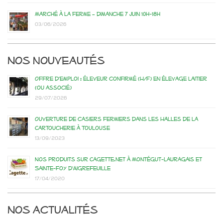
Marché à la ferme – dimanche 7 juin 10h-18h
03/06/2026
Nos nouveautés
Offre d’emploi : éleveur confirmé (H/F) en élevage laitier
(ou associé)
29/07/2026
Ouverture de casiers fermiers dans les Halles de la
Cartoucherie à Toulouse
13/09/2023
Nos produits sur Cagette.net à Montégut-Lauragais et
Sainte-Foy d’Aigrefeuille
17/04/2020
Nos actualités