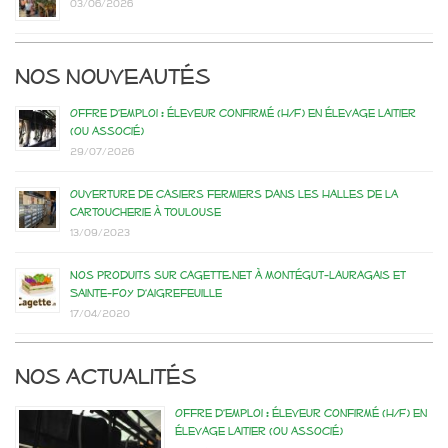
03/06/2026
Nos nouveautés
Offre d’emploi : éleveur confirmé (H/F) en élevage laitier
(ou associé)
29/07/2026
Ouverture de casiers fermiers dans les Halles de la
Cartoucherie à Toulouse
13/09/2023
Nos produits sur Cagette.net à Montégut-Lauragais et
Sainte-Foy d’Aigrefeuille
17/04/2020
Nos actualités
Offre d’emploi : éleveur confirmé (H/F) en
élevage laitier (ou associé)