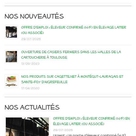
Nos nouveautés
Offre d’emploi : éleveur confirmé (H/F) en élevage laitier
(ou associé)
29/07/2026
Ouverture de casiers fermiers dans les Halles de la
Cartoucherie à Toulouse
13/09/2023
Nos produits sur Cagette.net à Montégut-Lauragais et
Sainte-Foy d’Aigrefeuille
17/04/2020
Nos actualités
Offre d’emploi : éleveur confirmé (H/F) en
élevage laitier (ou associé)
29/07/2026
Urgent : Un poste d’éleveur confirmé (H/F)