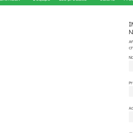
I
n
Af
c
N
P
Ad