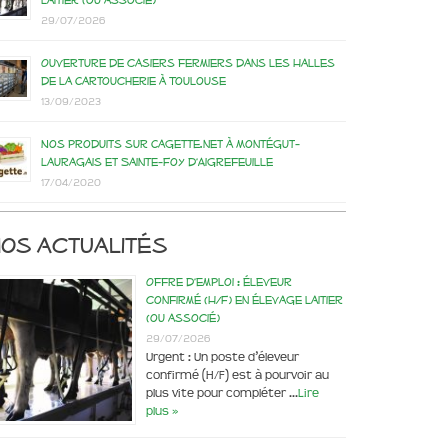
laitier (ou associé)
29/07/2026
Ouverture de casiers fermiers dans les Halles
de la Cartoucherie à Toulouse
13/09/2023
Nos produits sur Cagette.net à Montégut-
Lauragais et Sainte-Foy d’Aigrefeuille
17/04/2020
os actualités
Offre d’emploi : éleveur
confirmé (H/F) en élevage laitier
(ou associé)
29/07/2026
Urgent : Un poste d’éleveur
confirmé (H/F) est à pourvoir au
plus vite pour compléter …
Lire
plus »