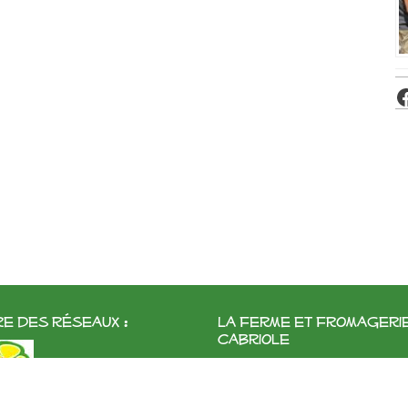
e des réseaux :
La ferme et fromageri
cabriole
Roubignol, 31540 Saint-Félix
Tél:
05 61 83 10 97