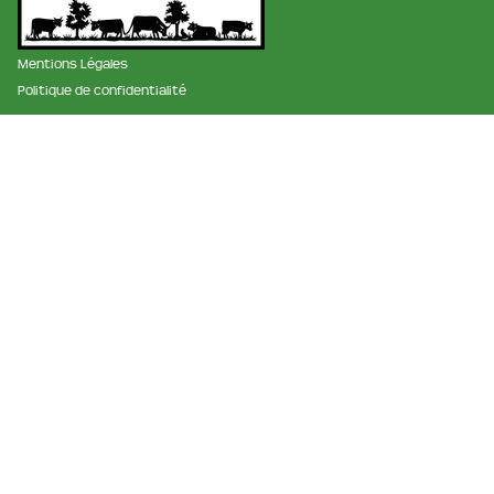
Mentions Légales
Politique de confidentialité
membre des réseaux :
La ferme et fromagerie de cabriole
Roubignol, 31540 Saint-Félix
Tél:
05 61 83 10 97
Horaires:
9h à 12h et de 15h à 18h
Email:
info@ferme-de-cabriole.com