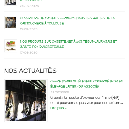
(ou associé)
29/07/2026
Ouverture de casiers fermiers dans les Halles de la
Cartoucherie à Toulouse
13/09/2023
Nos produits sur Cagette.net à Montégut-Lauragais et
Sainte-Foy d’Aigrefeuille
17/04/2020
Nos actualités
Offre d’emploi : éleveur confirmé (H/F) en
élevage laitier (ou associé)
29/07/2026
Urgent : Un poste d’éleveur confirmé (H/F)
est à pourvoir au plus vite pour compléter …
Lire plus »