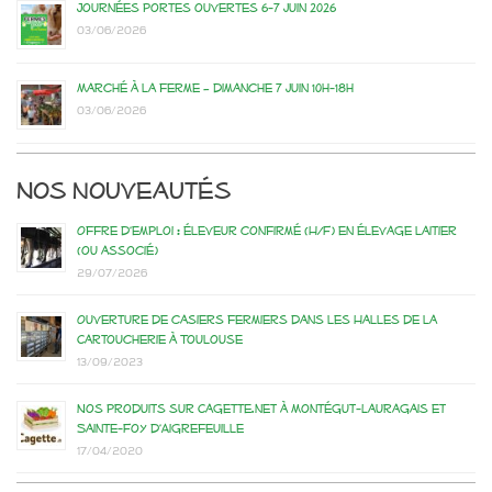
Journées portes ouvertes 6-7 juin 2026
03/06/2026
Marché à la ferme – dimanche 7 juin 10h-18h
03/06/2026
Nos nouveautés
Offre d’emploi : éleveur confirmé (H/F) en élevage laitier
(ou associé)
29/07/2026
Ouverture de casiers fermiers dans les Halles de la
Cartoucherie à Toulouse
13/09/2023
Nos produits sur Cagette.net à Montégut-Lauragais et
Sainte-Foy d’Aigrefeuille
17/04/2020