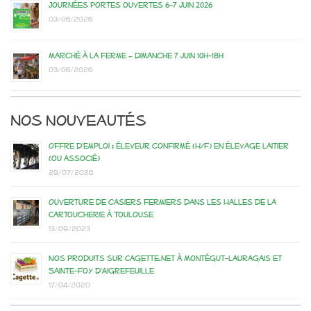
Journées portes ouvertes 6-7 juin 2026
03/06/2026
Marché à la ferme – dimanche 7 juin 10h-18h
03/06/2026
Nos nouveautés
Offre d’emploi : éleveur confirmé (H/F) en élevage laitier
(ou associé)
29/07/2026
Ouverture de casiers fermiers dans les Halles de la
Cartoucherie à Toulouse
13/09/2023
Nos produits sur Cagette.net à Montégut-Lauragais et
Sainte-Foy d’Aigrefeuille
17/04/2020