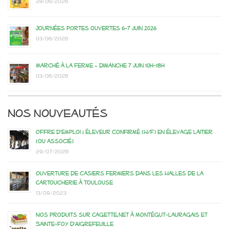
28/06/2026
Journées portes ouvertes 6-7 juin 2026
03/06/2026
Marché à la ferme – dimanche 7 juin 10h-18h
03/06/2026
Nos nouveautés
Offre d’emploi : éleveur confirmé (H/F) en élevage laitier
(ou associé)
29/07/2026
Ouverture de casiers fermiers dans les Halles de la
Cartoucherie à Toulouse
13/09/2023
Nos produits sur Cagette.net à Montégut-Lauragais et
Sainte-Foy d’Aigrefeuille