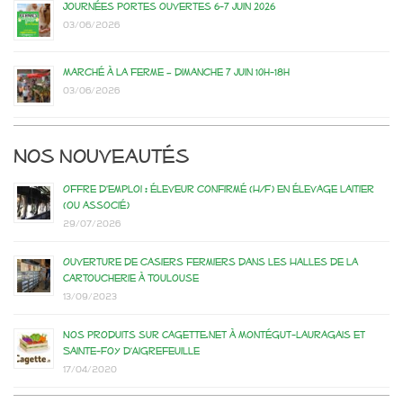
Journées portes ouvertes 6-7 juin 2026
03/06/2026
Marché à la ferme – dimanche 7 juin 10h-18h
03/06/2026
Nos nouveautés
Offre d’emploi : éleveur confirmé (H/F) en élevage laitier
(ou associé)
29/07/2026
Ouverture de casiers fermiers dans les Halles de la
Cartoucherie à Toulouse
13/09/2023
Nos produits sur Cagette.net à Montégut-Lauragais et
Sainte-Foy d’Aigrefeuille
17/04/2020