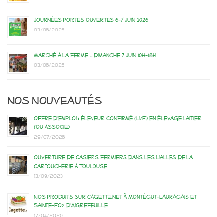
Journées portes ouvertes 6-7 juin 2026
03/06/2026
Marché à la ferme – dimanche 7 juin 10h-18h
03/06/2026
Nos nouveautés
Offre d’emploi : éleveur confirmé (H/F) en élevage laitier
(ou associé)
29/07/2026
Ouverture de casiers fermiers dans les Halles de la
Cartoucherie à Toulouse
13/09/2023
Nos produits sur Cagette.net à Montégut-Lauragais et
Sainte-Foy d’Aigrefeuille
17/04/2020