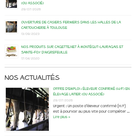
(ou associé)
29/07/2026
Ouverture de casiers fermiers dans les Halles de la
Cartoucherie à Toulouse
13/09/2023
Nos produits sur Cagette.net à Montégut-Lauragais et
Sainte-Foy d’Aigrefeuille
17/04/2020
Nos actualités
Offre d’emploi : éleveur confirmé (H/F) en
élevage laitier (ou associé)
29/07/2026
Urgent : Un poste d’éleveur confirmé (H/F)
est à pourvoir au plus vite pour compléter …
Lire plus »