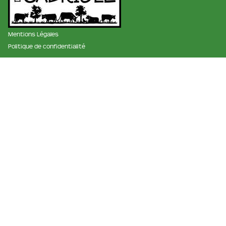
Mentions Légales
Politique de confidentialité
membre des réseaux :
La ferme et fromagerie de cabriole
Roubignol, 31540 Saint-Félix
Tél:
05 61 83 10 97
Horaires:
9h à 12h et de 15h à 18h
Email:
info@ferme-de-cabriole.com