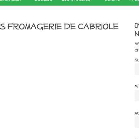
I
s Fromagerie de Cabriole
n
Af
c
N
P
Ad