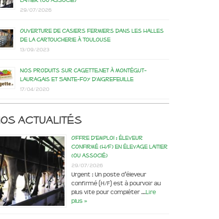
laitier (ou associé)
29/07/2026
Ouverture de casiers fermiers dans les Halles
de la Cartoucherie à Toulouse
13/09/2023
Nos produits sur Cagette.net à Montégut-
Lauragais et Sainte-Foy d’Aigrefeuille
17/04/2020
os actualités
Offre d’emploi : éleveur
confirmé (H/F) en élevage laitier
(ou associé)
29/07/2026
Urgent : Un poste d’éleveur
confirmé (H/F) est à pourvoir au
plus vite pour compléter …
Lire
plus »