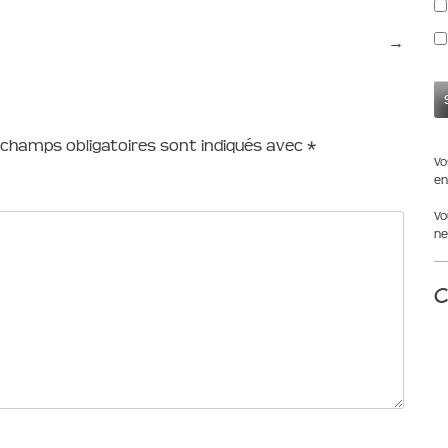
→
 champs obligatoires sont indiqués avec
*
Vo
en
Vo
ne
C