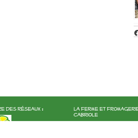
e des réseaux :
La ferme et fromageri
cabriole
Roubignol, 31540 Saint-Félix
Tél:
05 61 83 10 97