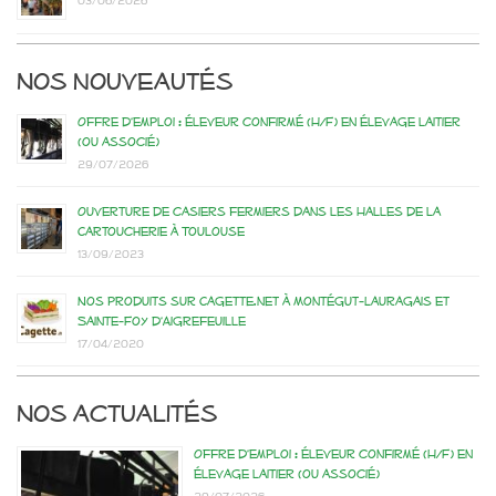
03/06/2026
Nos nouveautés
Offre d’emploi : éleveur confirmé (H/F) en élevage laitier
(ou associé)
29/07/2026
Ouverture de casiers fermiers dans les Halles de la
Cartoucherie à Toulouse
13/09/2023
Nos produits sur Cagette.net à Montégut-Lauragais et
Sainte-Foy d’Aigrefeuille
17/04/2020
Nos actualités
Offre d’emploi : éleveur confirmé (H/F) en
élevage laitier (ou associé)