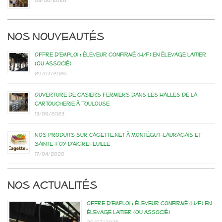
03/06/2026
Nos nouveautés
Offre d’emploi : éleveur confirmé (H/F) en élevage laitier
(ou associé)
29/07/2026
Ouverture de casiers fermiers dans les Halles de la
Cartoucherie à Toulouse
13/09/2023
Nos produits sur Cagette.net à Montégut-Lauragais et
Sainte-Foy d’Aigrefeuille
17/04/2020
Nos actualités
Offre d’emploi : éleveur confirmé (H/F) en
élevage laitier (ou associé)